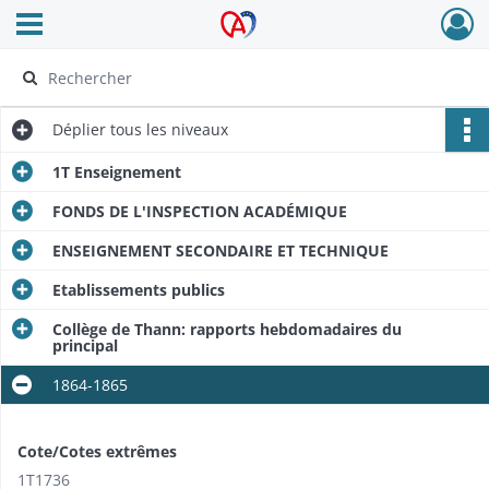
Ouvrir le menu déroulant
Archives Alsace - Colmar
Déplier
tous les niveaux
1T Enseignement
FONDS DE L'INSPECTION ACADÉMIQUE
ENSEIGNEMENT SECONDAIRE ET TECHNIQUE
Etablissements publics
Collège de Thann: rapports hebdomadaires du
principal
1864-1865
Cote/Cotes extrêmes
1T1736