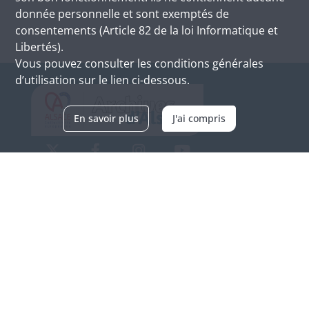
donnée personnelle et sont exemptés de
consentements (Article 82 de la loi Informatique et
Libertés).
Vous pouvez consulter les conditions générales
d’utilisation sur le lien ci-dessous.
En savoir plus
J'ai compris
Archives d'Alsace - Site de Colmar
Bâtiment M / Cité administrative
3, rue Fleischhauer
F-68026 COLMAR
(+33) 3 89 21 97 00
Nous contacter