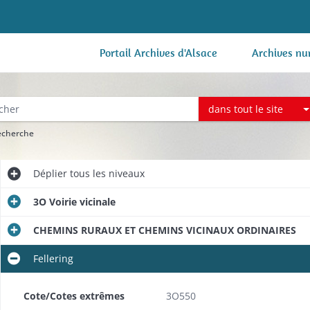
Portail Archives d'Alsace
Archives nu
dans tout le site
recherche
Déplier
tous les niveaux
3O Voirie vicinale
CHEMINS RURAUX ET CHEMINS VICINAUX ORDINAIRES
Fellering
Cote/Cotes extrêmes
3O550