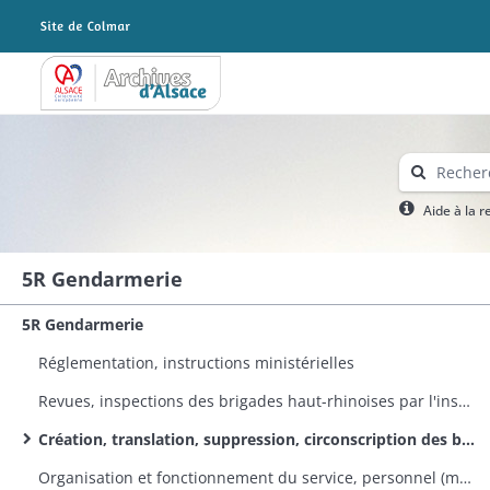
Archives Alsace - Colmar
Aide à la 
5R Gendarmerie
5R Gendarmerie
Réglementation, instructions ministérielles
Revues, inspections des brigades haut-rhinoises par l'inspecteur général, le chef de légion et le commandant de la gendarmerie du Haut-Rhin
Création, translation, suppression, circonscription des brigades, renforcement de leurs effectifs
Organisation et fonctionnement du service, personnel (mutations, plaintes, décès, congés, etc.)