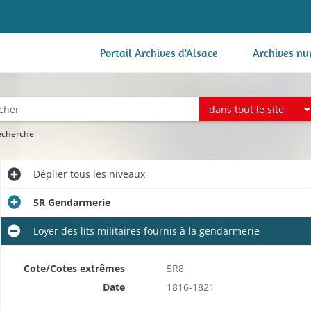
Portail Archives d'Alsace
Archives nu
dans tout le site
recherche
Déplier
tous les niveaux
5R Gendarmerie
Loyer des lits militaires fournis à la gendarmerie
Cote/Cotes extrêmes
5R8
Date
1816-1821