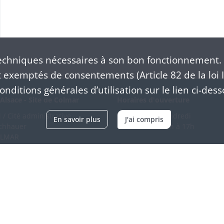
chniques nécessaires à son bon fonctionnement. 
exemptés de consentements (Article 82 de la loi I
nditions générales d’utilisation sur le lien ci-dess
Alsace - Site de Colmar
Horaires d'ouverture
/ Cité administrative
Du mardi au vendredi
En savoir plus
J'ai compris
schhauer
en continu de 9h à 17h
OLMAR
89 21 97 00
Venir
ntacter
Accessibilité
Crédits