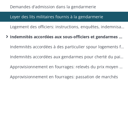
Demandes d'admission dans la gendarmerie
Loyer des lits militaires fournis à la gendarmerie
Logement des officiers: instructions, enquêtes, indemnisation du département pour le logement dans les casernes
Indemnités accordées aux sous-officiers et gendarmes qui ne sont pas logés dans les casernes: états annuels puis semestriels et correspondance annexe
Indemnités accordées à des particulier spour logements fournis aux gendarmes
Indemnités accordées aux gendarmes pour cherté du pain: instructions, relevés du prix moyen du pain
Approvisionnement en fourrages: relevés du prix moyen du foin, de la paille et de l'avoine
Approvisionnement en fourrages: passation de marchés