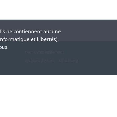
Ils ne contiennent aucune
nformatique et Libertés).
ous.
Découvrez également
Archives d'Alsace - Strasbourg