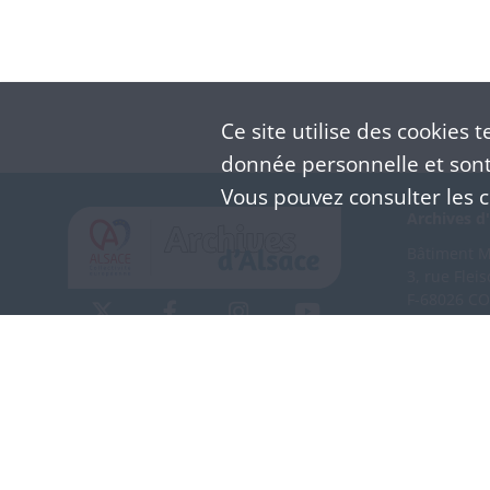
Ce site utilise des
cookies
te
donnée personnelle et sont 
Vous pouvez consulter les co
Archives d'
Bâtiment M 
3, rue Flei
F-68026 C
(+33) 3 
Nous co
Mentions légales
Politique de confidentialité
CGU