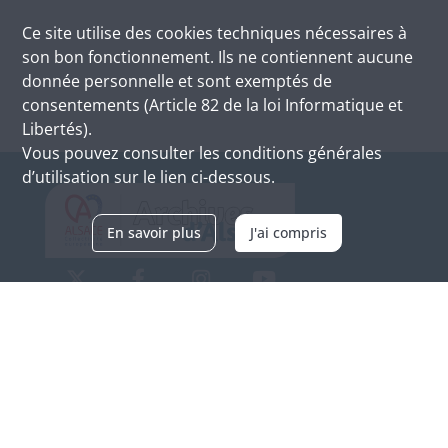
Ce site utilise des
cookies
techniques nécessaires à
son bon fonctionnement. Ils ne contiennent aucune
donnée personnelle et sont exemptés de
consentements (Article 82 de la loi Informatique et
Libertés).
Vous pouvez consulter les conditions générales
d’utilisation sur le lien ci-dessous.
En savoir plus
J'ai compris
Archives d'Alsace - Site de Colmar
Bâtiment M / Cité administrative
3, rue Fleischhauer
F-68026 COLMAR
(+33) 3 89 21 97 00