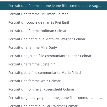
Portrait une femme et une jeune fille communiante Aug. Dontevil Colmar
Portrait une femme Frl Limon Colmar
Portrait un couple de mariés Frei Emil
Portrait une femme Hoffman Colmar
Portrait une petite fille Mathilde Wagner Colmar
Portrait une femme Mlle Dudy
Portrait une jeune fille communiante Binder Colmar
Portrait une femme Epstein ?
Portrait petite fille communiante Maria Fritsch
Portrait une femme Weiz Colmar
Portrait un homme S. Rosenstiehl Colmar
Portrait un jeune garçon et une jeune fille communiants Kugler Joseph
Portrait une petite fille Paul Werner Colmar