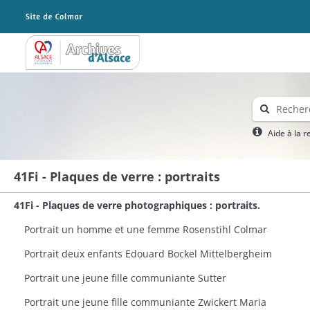
Archives Alsace - Colmar
Aide à la 
41Fi - Plaques de verre : portraits
41Fi - Plaques de verre photographiques : portraits.
Portrait un homme et une femme Rosenstihl Colmar
Portrait deux enfants Edouard Bockel Mittelbergheim
Portrait une jeune fille communiante Sutter
Portrait une jeune fille communiante Zwickert Maria