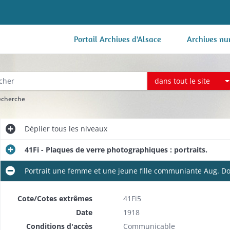
Portail Archives d'Alsace
Archives nu
dans tout le site
recherche
Déplier
tous les niveaux
41Fi - Plaques de verre photographiques : portraits.
Portrait une femme et une jeune fille communiante Aug. Do
Cote/Cotes extrêmes
41Fi5
Date
1918
Conditions d'accès
Communicable