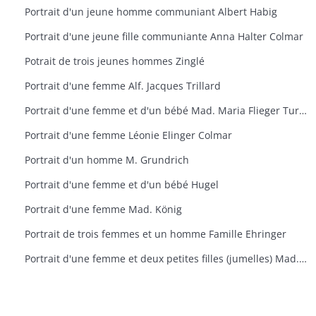
Portrait d'un jeune homme communiant Albert Habig
Portrait d'une jeune fille communiante Anna Halter Colmar
Potrait de trois jeunes hommes Zinglé
Portrait d'une femme Alf. Jacques Trillard
Portrait d'une femme et d'un bébé Mad. Maria Flieger Turkcheim
Portrait d'une femme Léonie Elinger Colmar
Portrait d'un homme M. Grundrich
Portrait d'une femme et d'un bébé Hugel
Portrait d'une femme Mad. König
Portrait de trois femmes et un homme Famille Ehringer
Portrait d'une femme et deux petites filles (jumelles) Mad. Burghardt Roggenhausen