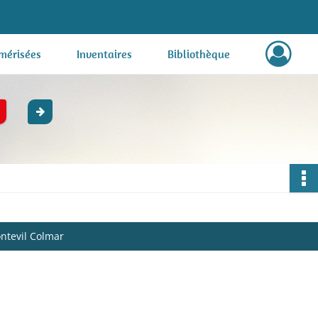
mérisées
Inventaires
Bibliothèque
ntevil Colmar