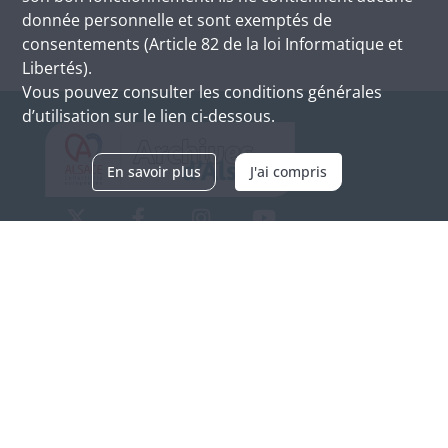
donnée personnelle et sont exemptés de
consentements (Article 82 de la loi Informatique et
Libertés).
Vous pouvez consulter les conditions générales
d’utilisation sur le lien ci-dessous.
En savoir plus
J'ai compris
Archives d'Alsace - Site de Colmar
Bâtiment M / Cité administrative
3, rue Fleischhauer
F-68026 COLMAR
(+33) 3 89 21 97 00
Nous contacter