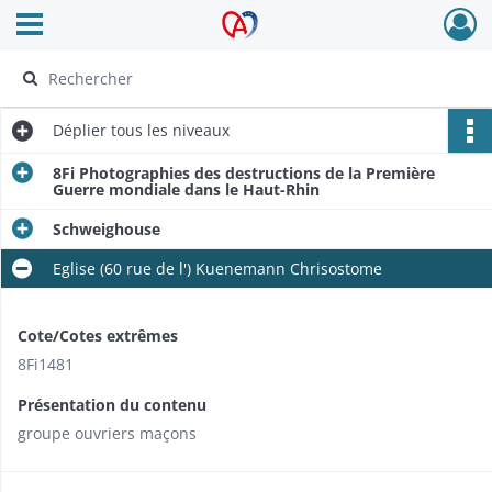
Ouvrir le menu déroulant
Archives Alsace - Colmar
Déplier
tous les niveaux
8Fi Photographies des destructions de la Première
Guerre mondiale dans le Haut-Rhin
Schweighouse
Eglise (60 rue de l') Kuenemann Chrisostome
Cote/Cotes extrêmes
8Fi1481
Présentation du contenu
groupe ouvriers maçons