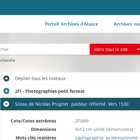
Portail Archives d'Alsace
Archives nu
dans tout le site
recherche
Déplier
tous les niveaux
2Fi - Photographies petit format
Sceau de Nicolas Prugner, pasteur réformé. Vers 1530
Cote/Cotes extrêmes
2Fi889
Dimensions
9x12 cm Unité (dimensions)
Mots clés matières
sigillographie
,
protestantisme