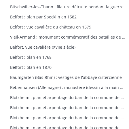
Bitschwiller-les-Thann : filature détruite pendant la guerre
Belfort : plan par Specklin en 1582
Belfort : vue cavalière du château en 1579
Vieil-Armand : monument commémoratif des batailles de la 1ère guerre mondiale
Belfort, vue cavalière (XVIIe siècle)
Belfort : plan en 1768
Belfort : plan en 1870
Baumgarten (Bas-Rhin) : vestiges de l'abbaye cistercienne
Bebenhausen (Allemagne) : monastère (dessin à la main de 1683)
Blotzheim : plan et arpentage du ban de la commune de Blotzheim (plan dressé sur ordre de l'intendant vers 1765)
Blotzheim : plan et arpentage du ban de la commune de Blotzheim (plan dressé sur ordre de l'intendant vers 1765)
Blotzheim : plan et arpentage du ban de la commune de Blotzheim (plan dressé sur ordre de l'intendant vers 1765)
Blotzheim : plan et arpentage du ban de la commune de Blotzheim (plan dressé sur ordre de l'intendant vers 1765)