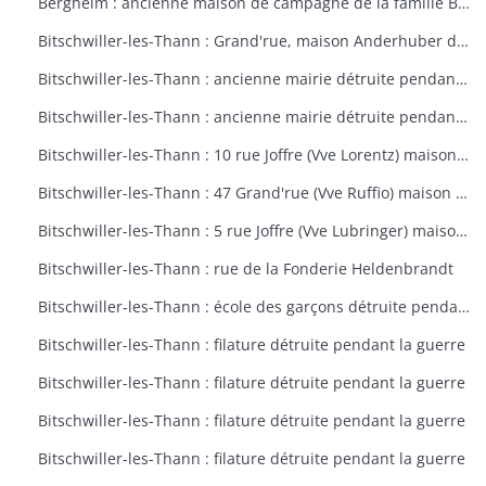
Bergheim : ancienne maison de campagne de la famille Bourste, actuellement hospice municipal
Bitschwiller-les-Thann : Grand'rue, maison Anderhuber détruite pendant la guerre
Bitschwiller-les-Thann : ancienne mairie détruite pendant la guerre
Bitschwiller-les-Thann : ancienne mairie détruite pendant la guerre
Bitschwiller-les-Thann : 10 rue Joffre (Vve Lorentz) maison détruite pendant la guerre
Bitschwiller-les-Thann : 47 Grand'rue (Vve Ruffio) maison détruite pendant la guerre
Bitschwiller-les-Thann : 5 rue Joffre (Vve Lubringer) maison détruite pendant la guerre
Bitschwiller-les-Thann : rue de la Fonderie Heldenbrandt
Bitschwiller-les-Thann : école des garçons détruite pendant la guerre
Bitschwiller-les-Thann : filature détruite pendant la guerre
Bitschwiller-les-Thann : filature détruite pendant la guerre
Bitschwiller-les-Thann : filature détruite pendant la guerre
Bitschwiller-les-Thann : filature détruite pendant la guerre