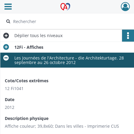
Ouvrir le menu déroulant
Archives Alsace - Colmar
Déplier
tous les niveaux
12Fi - Affiches
Les Journées de l'Architecture - die Architekturtage. 28
septembre au 26 octobre 2012
Cote/Cotes extrêmes
12 Fi1041
Date
2012
Description physique
Affiche couleur; 39,8x60; Dans les villes - Imprimerie CUS