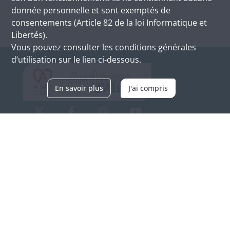
donnée personnelle et sont exemptés de
consentements (Article 82 de la loi Informatique et
Libertés).
Vous pouvez consulter les conditions générales
d’utilisation sur le lien ci-dessous.
En savoir plus
J'ai compris
Archives d'Alsace - Site de Colmar
Bâtiment M / Cité administrative
3, rue Fleischhauer
F-68026 COLMAR
(+33) 3 89 21 97 00
Nous contacter