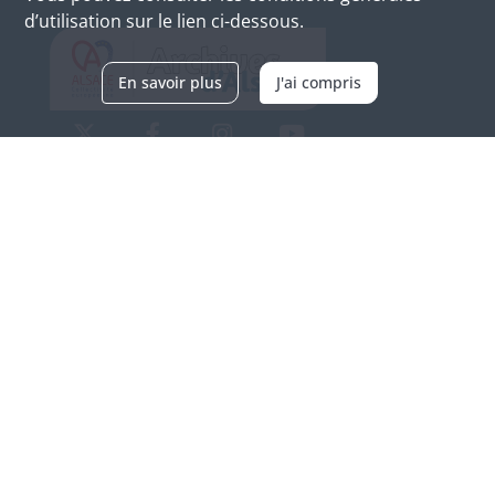
d’utilisation sur le lien ci-dessous.
En savoir plus
J'ai compris
Archives d'Alsace - Site de Colmar
Bâtiment M / Cité administrative
3, rue Fleischhauer
F-68026 COLMAR
(+33) 3 89 21 97 00
Nous contacter
Horaires d'ouverture
Du mardi au vendredi