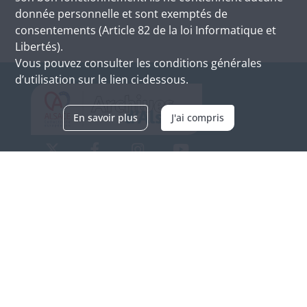
donnée personnelle et sont exemptés de
consentements (Article 82 de la loi Informatique et
Libertés).
Vous pouvez consulter les conditions générales
d’utilisation sur le lien ci-dessous.
En savoir plus
J'ai compris
Archives d'Alsace - Site de Colmar
Bâtiment M / Cité administrative
3, rue Fleischhauer
F-68026 COLMAR
(+33) 3 89 21 97 00
Nous contacter