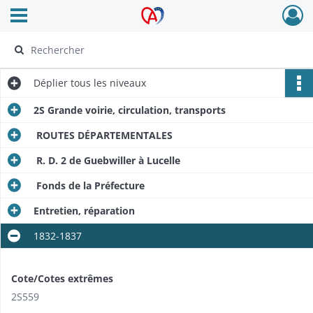
Ouvrir le menu déroulant
Archives Alsace - Colmar
Déplier
tous les niveaux
2S Grande voirie, circulation, transports
ROUTES DÉPARTEMENTALES
R. D. 2 de Guebwiller à Lucelle
Fonds de la Préfecture
Entretien, réparation
1832-1837
Cote/Cotes extrêmes
2S559