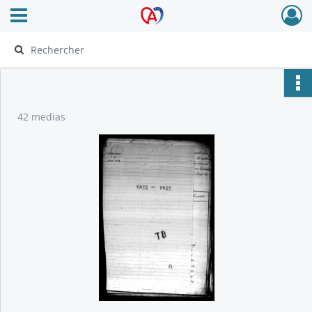
Ouvrir le menu déroulant
Archives Alsace - Colmar
42 medias