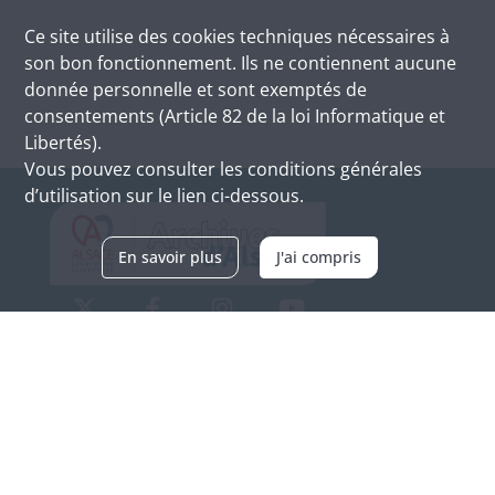
Ce site utilise des
cookies
techniques nécessaires à
son bon fonctionnement. Ils ne contiennent aucune
donnée personnelle et sont exemptés de
consentements (Article 82 de la loi Informatique et
Libertés).
Vous pouvez consulter les conditions générales
d’utilisation sur le lien ci-dessous.
En savoir plus
J'ai compris
Archives d'Alsace - Site de Colmar
Bâtiment M / Cité administrative
3, rue Fleischhauer
F-68026 COLMAR
(+33) 3 89 21 97 00