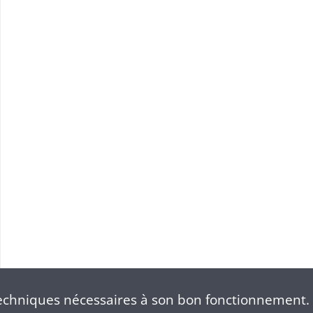
WINTZENHEIM: projet d'établissement d'un hospice par acquisition de la maison Bopp
chniques nécessaires à son bon fonctionnement. 