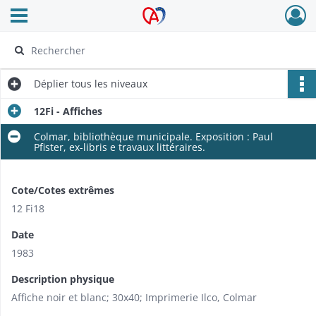
Ouvrir le menu déroulant
Archives Alsace - Colmar
Déplier
tous les niveaux
12Fi - Affiches
Colmar, bibliothèque municipale. Exposition : Paul
Pfister, ex-libris e travaux littéraires.
Cote/Cotes extrêmes
12 Fi18
Date
1983
Description physique
Affiche noir et blanc; 30x40; Imprimerie Ilco, Colmar