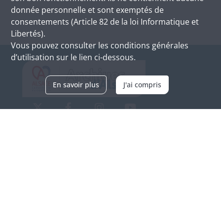
donnée personnelle et sont exemptés de
consentements (Article 82 de la loi Informatique et
Libertés).
Vous pouvez consulter les conditions générales
d’utilisation sur le lien ci-dessous.
En savoir plus
J'ai compris
Archives d'Alsace - Site de Colmar
Bâtiment M / Cité administrative
3, rue Fleischhauer
F-68026 COLMAR
(+33) 3 89 21 97 00
Nous contacter