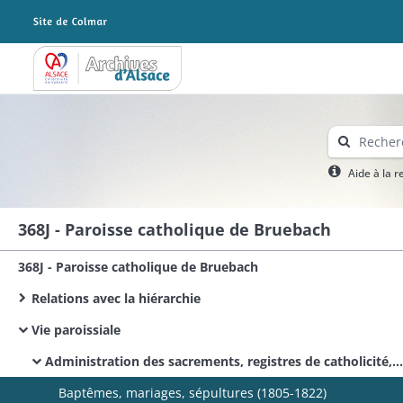
Archives Alsace - Colmar
Aide à la 
368J - Paroisse catholique de Bruebach
368J - Paroisse catholique de Bruebach
Relations avec la hiérarchie
Vie paroissiale
Administration des sacrements, registres de catholicité, Liber animarum, fichier paroissial, bulletin paroissial, livre paroissial
Baptêmes, mariages, sépultures (1805-1822​)