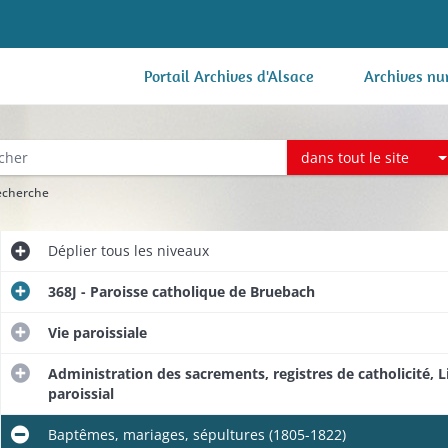
Portail Archives d'Alsace
Archives nu
dans tout le site
recherche
Déplier
tous les niveaux
368J - Paroisse catholique de Bruebach
Vie paroissiale
Administration des sacrements, registres de catholicité, Lib
paroissial
Baptêmes, mariages, sépultures (1805-1822​)