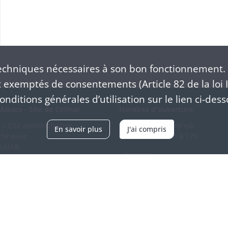
chniques nécessaires à son bon fonctionnement. 
exemptés de consentements (Article 82 de la loi I
nditions générales d’utilisation sur le lien ci-dess
Alsace - Site de Colmar
Horaires d'ouverture
/ Cité administrative
Du mardi au vendredi
En savoir plus
J'ai compris
schhauer
en continu de 9h à 17h
OLMAR
89 21 97 00
Venir
ntacter
Accessibilité
Crédits