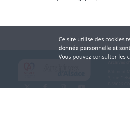
Ce site utilise des
cookies
te
donnée personnelle et sont 
Vous pouvez consulter les co
Archives d'
Bâtiment M 
3, rue Flei
F-68026 C
(+33) 3 
Nous co
Mentions légales
Politique de confidentialité
CGU