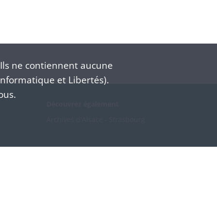
Ils ne contiennent aucune
nformatique et Libertés).
ous.
Découvrez également
Archives d'Alsace - Strasbourg