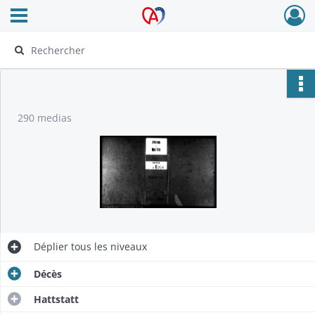
Ouvrir le menu déroulant
Archives Alsace - Colmar
290 medias
Déplier
tous les niveaux
Décès
Hattstatt