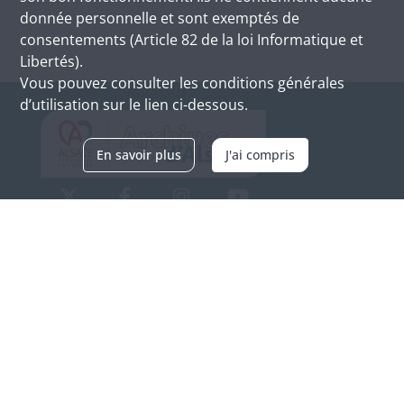
donnée personnelle et sont exemptés de
consentements (Article 82 de la loi Informatique et
Libertés).
Vous pouvez consulter les conditions générales
d’utilisation sur le lien ci-dessous.
En savoir plus
J'ai compris
Archives d'Alsace - Site de Colmar
Bâtiment M / Cité administrative
3, rue Fleischhauer
F-68026 COLMAR
(+33) 3 89 21 97 00
Nous contacter