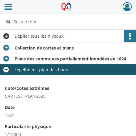
Ouvrir le menu déroulant
Archives Alsace - Colmar
Déplier
tous les niveaux
Collection de cartes et plans
Plans des communes partiellement inondées en 1824
Logelheim : plan des bans
Cote/Cotes extrêmes
CARTESETPLANS595
Date
1824
Particularité physique
1/10000