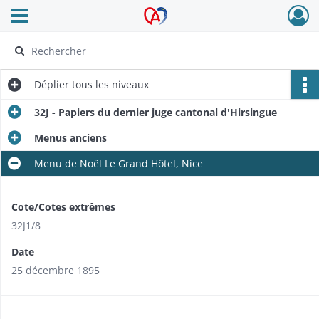
Ouvrir le menu déroulant
Archives Alsace - Colmar
Déplier
tous les niveaux
32J - Papiers du dernier juge cantonal d'Hirsingue
Menus anciens
Menu de Noël Le Grand Hôtel, Nice
Cote/Cotes extrêmes
32J1/8
Date
25 décembre 1895