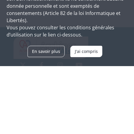
donnée personnelle et sont exemptés de
consentements (Article 82 de la loi Informatique et
Libertés).
Vous pouvez consulter les conditions générales
d’utilisation sur le lien ci-dessous.
En savoir plus
J'ai compris
Archives d'Alsace - Site de Colmar
Bâtiment M / Cité administrative
3, rue Fleischhauer
F-68026 COLMAR
(+33) 3 89 21 97 00
Nous contacter