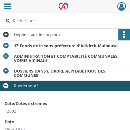
Ouvrir le menu déroulant
Archives Alsace - Colmar
Déplier
tous les niveaux
1Z Fonds de la sous-préfecture d'Altkirch-Mulhouse
ADMINISTRATION ET COMPTABILITÉ COMMUNALES,
VOIRIE VICINALE
DOSSIERS DANS L'ORDRE ALPHABÉTIQUE DES
COMMUNES
Raedersdorf
Cote/Cotes extrêmes
1Z692
Date
1805-1870