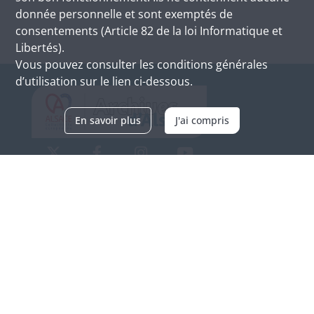
donnée personnelle et sont exemptés de
consentements (Article 82 de la loi Informatique et
Libertés).
Vous pouvez consulter les conditions générales
d’utilisation sur le lien ci-dessous.
En savoir plus
J'ai compris
Archives d'Alsace - Site de Colmar
Bâtiment M / Cité administrative
3, rue Fleischhauer
F-68026 COLMAR
(+33) 3 89 21 97 00
Nous contacter