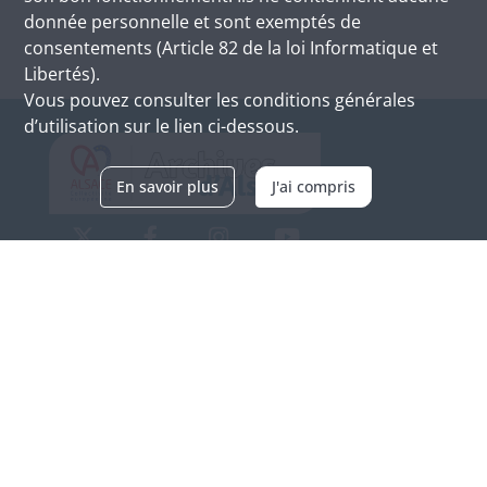
donnée personnelle et sont exemptés de
consentements (Article 82 de la loi Informatique et
Libertés).
Vous pouvez consulter les conditions générales
d’utilisation sur le lien ci-dessous.
En savoir plus
J'ai compris
Archives d'Alsace - Site de Colmar
Bâtiment M / Cité administrative
3, rue Fleischhauer
F-68026 COLMAR
(+33) 3 89 21 97 00
Nous contacter