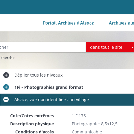
Portail Archives d'Alsace
Archives nu
dans tout le site
recherche
Déplier
tous les niveaux
1Fi - Photographies grand format
Alsace, vue non identifiée : un village
Cote/Cotes extrêmes
1 Fi175
Description physique
Photographie; 8,5x12,5
Conditions d'accès
Communicable