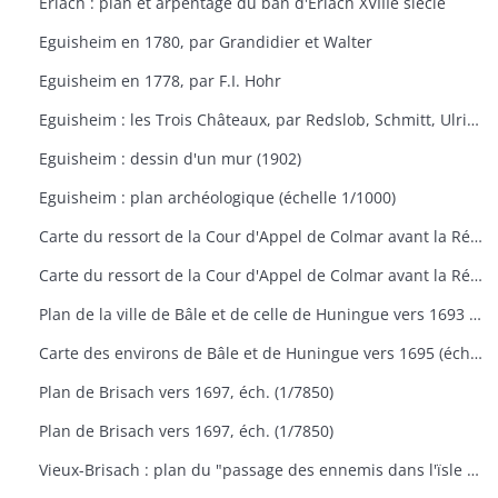
Erlach : plan et arpentage du ban d'Erlach XVIIIe siècle
Eguisheim en 1780, par Grandidier et Walter
Eguisheim en 1778, par F.I. Hohr
Eguisheim : les Trois Châteaux, par Redslob, Schmitt, Ulrich
Eguisheim : dessin d'un mur (1902)
Eguisheim : plan archéologique (échelle 1/1000)
Carte du ressort de la Cour d'Appel de Colmar avant la Réforme de 1959
Carte du ressort de la Cour d'Appel de Colmar avant la Réforme de 1959
Plan de la ville de Bâle et de celle de Huningue vers 1693 (échelle 300 toises)
Carte des environs de Bâle et de Huningue vers 1695 (éch. 1/50000)
Plan de Brisach vers 1697, éch. (1/7850)
Plan de Brisach vers 1697, éch. (1/7850)
Vieux-Brisach : plan du "passage des ennemis dans l'ïsle de Reignack en 1743" (éch. 600 toises)