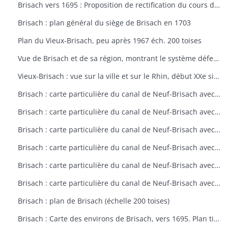
Brisach vers 1695 : Proposition de rectification du cours du Rhin et digue (éch. 500 toises)
Brisach : plan général du siège de Brisach en 1703
Plan du Vieux-Brisach, peu après 1967 éch. 200 toises
Vue de Brisach et de sa région, montrant le système défensif de la place forte avec têtes de pont sur les nombreuses îsles du Rhin (6/9/1638)
Vieux-Brisach : vue sur la ville et sur le Rhin, début XXe siècle
Brisach : carte particulière du canal de Neuf-Brisach avec ses environs (fin XVIIe siècle)
Brisach : carte particulière du canal de Neuf-Brisach avec ses environs (fin XVIIe siècle)
Brisach : carte particulière du canal de Neuf-Brisach avec ses environs (fin XVIIe siècle)
Brisach : carte particulière du canal de Neuf-Brisach avec ses environs (fin XVIIe siècle)
Brisach : carte particulière du canal de Neuf-Brisach avec ses environs (fin XVIIe siècle)
Brisach : carte particulière du canal de Neuf-Brisach avec ses environs (fin XVIIe siècle)
Brisach : plan de Brisach (échelle 200 toises)
Brisach : Carte des environs de Brisach, vers 1695. Plan tiré du 4e volume des Cartes des environs de plusieurs places (echelle 1/50000)