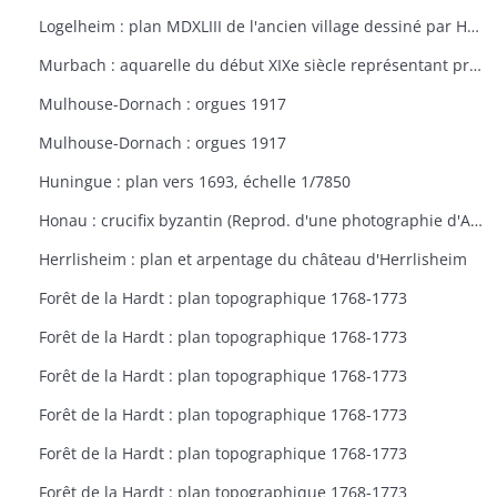
Logelheim : plan MDXLIII de l'ancien village dessiné par Haeffelin, curé de Logelheim, vers 1840. Copie de Jean Stoffel
Murbach : aquarelle du début XIXe siècle représentant probablement l'abbaye de Murbach
Mulhouse-Dornach : orgues 1917
Mulhouse-Dornach : orgues 1917
Huningue : plan vers 1693, échelle 1/7850
Honau : crucifix byzantin (Reprod. d'une photographie d'Adolphe Braun de 1872)
Herrlisheim : plan et arpentage du château d'Herrlisheim
Forêt de la Hardt : plan topographique 1768-1773
Forêt de la Hardt : plan topographique 1768-1773
Forêt de la Hardt : plan topographique 1768-1773
Forêt de la Hardt : plan topographique 1768-1773
Forêt de la Hardt : plan topographique 1768-1773
Forêt de la Hardt : plan topographique 1768-1773