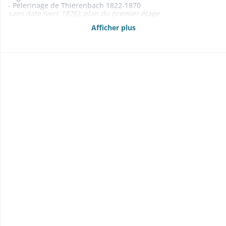
- Pélerinage de Thierenbach 1822-1870
sans date (vers 1826): plan du premier étage
1826: plan
Afficher plus
- Presbytère 1805-1817
- Cimetière 1805-1869
- Synagogue 1832
- Hôtel de ville, salle de justice de paix, salles de police 1805-
1820