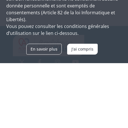
donnée personnelle et sont exemptés de
consentements (Article 82 de la loi Informatique et
Libertés).
Vous pouvez consulter les conditions générales
d’utilisation sur le lien ci-dessous.
En savoir plus
J'ai compris
Archives d'Alsace - Site de Colmar
Bâtiment M / Cité administrative
3, rue Fleischhauer
F-68026 COLMAR
(+33) 3 89 21 97 00
Nous contacter