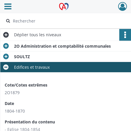
Ouvrir le menu déroulant
Archives Alsace - Colmar
Déplier
tous les niveaux
2O Administration et comptabilité communales
SOULTZ
Edifices et travaux
Cote/Cotes extrêmes
2O1879
Date
1804-1870
Présentation du contenu
- Eglise 1804-1854