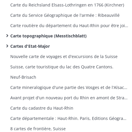
Carte du Reichsland Elsass-Lothringen en 1766 (Kirchner)
Carte du Service Géographique de l'armée : Ribeauvillé
Carte routière du département du Haut-Rhin pour être jointe au projet d'une route à ouvrir entre Saint-Maurice et Sewen
Carte topographique (Messtischblatt)
Cartes d'Etat-Major
Nouvelle carte de voyages et d'excursions de la Suisse
Suisse, carte touristique du lac des Quatre Cantons.
Neuf-Brisach
Carte mineralogique d'une partie des Vosges et de l'Alsace (Thann-Guebwiller, Colmar, Neuf-Brisach)
Avant projet d'un nouveau port du Rhin en amont de Strasbourg
Carte du cadastre du Haut-Rhin
Carte départementale : Haut-Rhin. Paris, Editions Géographiques André Lesot.
8 cartes de frontière, Suisse