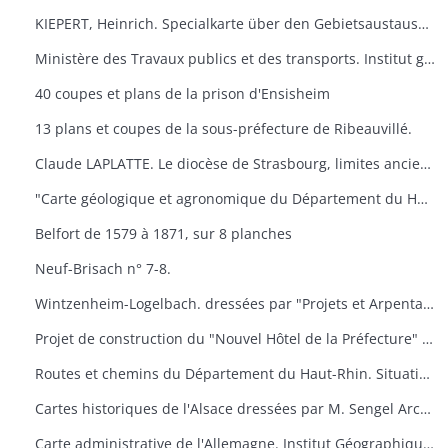
KIEPERT, Heinrich. Specialkarte über den Gebietsaustausch an der deutsch-französischen. Grenze nach dem Friedensvertrag von Frankfurt. Berlin, Reuier.
Ministère des Travaux publics et des transports. Institut géographique national. Cartes de Huningue n° 1 et 5.
40 coupes et plans de la prison d'Ensisheim
13 plans et coupes de la sous-préfecture de Ribeauvillé.
Claude LAPLATTE. Le diocèse de Strasbourg, limites anciennes, limites actuelles. Strasbourg
"Carte géologique et agronomique du Département du Haut-Rhin"
Belfort de 1579 à 1871, sur 8 planches
Neuf-Brisach n° 7-8.
Wintzenheim-Logelbach. dressées par "Projets et Arpentages". Albert Klein​
Projet de construction du "Nouvel Hôtel de la Préfecture" à Colmar. dressées par l'architecte du Département.
Routes et chemins du Département du Haut-Rhin. Situation en 1957. Dressées par "Ponts et Chaussées"
Cartes historiques de l'Alsace dressées par M. Sengel Archives Départementales.
Carte administrative de l'Allemagne. Institut Géographique National