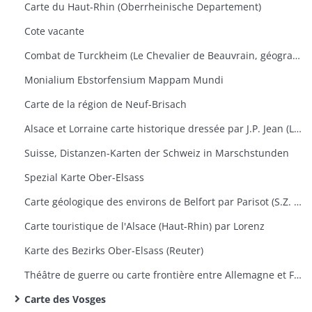
Carte du Haut-Rhin (Oberrheinische Departement)
Cote vacante
Combat de Turckheim (Le Chevalier de Beauvrain, géographie ordinaire du Roi)
Monialium Ebstorfensium Mappam Mundi
Carte de la région de Neuf-Brisach
Alsace et Lorraine carte historique dressée par J.P. Jean (Lieutenant)
Suisse, Distanzen-Karten der Schweiz in Marschstunden
Spezial Karte Ober-Elsass
Carte géologique des environs de Belfort par Parisot (S.Z. Montbéliard)
Carte touristique de l'Alsace (Haut-Rhin) par Lorenz
Karte des Bezirks Ober-Elsass (Reuter)
Théâtre de guerre ou carte frontière entre Allemagne et France (Vienne et Mayence)
Carte des Vosges