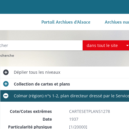
Portail Archives d'Alsace
Archives nu
dans tout le site
recherche
Déplier
tous les niveaux
Collection de cartes et plans
Colmar (région) n°s 1-2, plan directeur dressé par le Serv
Cote/Cotes extrêmes
CARTESETPLANS1278
Date
1937
Particularité physique
[1/20000]