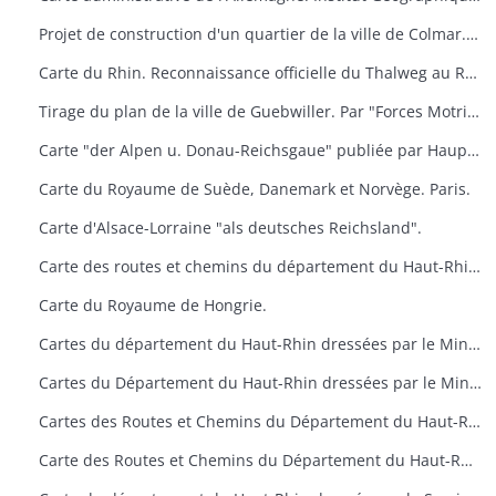
Projet de construction d'un quartier de la ville de Colmar. Dressé par l'architecte municipal
Carte du Rhin. Reconnaissance officielle du Thalweg au Rhin (Limite entre Nance et Bade). Service des Travaux du Rhin
Tirage du plan de la ville de Guebwiller. Par "Forces Motrices du haut-Rhin" secteur de Guebwiller
Carte "der Alpen u. Donau-Reichsgaue" publiée par Hauptvermessungsabteilung XIV im Wien.
Carte du Royaume de Suède, Danemark et Norvège. Paris.
Carte d'Alsace-Lorraine "als deutsches Reichsland".
Carte des routes et chemins du département du Haut-Rhin. Ponts et Chaussées. Situation en 1947.
Carte du Royaume de Hongrie.
Cartes du département du Haut-Rhin dressées par le Ministère de la Reconstruction et de l'Urbanisme
Cartes du Département du Haut-Rhin dressées par le Ministère de la Reconstruction et de l'Urbanisme
Cartes des Routes et Chemins du Département du Haut-Rhin. Situation en 1955 et 1957. Ponts et Chaussées
Carte des Routes et Chemins du Département du Haut-Rhin. Situation en 1955 et 1957. Ponts et Chaussées