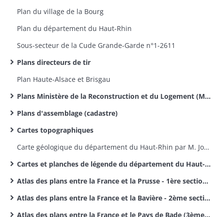
Plan du village de la Bourg
Plan du département du Haut-Rhin
Sous-secteur de la Cude Grande-Garde n°1-2611​
Plans directeurs de tir
Plan Haute-Alsace et Brisgau
Plans Ministère de la Reconstruction et du Logement (MRL)
Plans d'assemblage (cadastre)
Cartes topographiques
Carte géologique du département du Haut-Rhin par M. Jos. Koechlin-Schlumberger
Cartes et planches de légende du département du Haut-Rhin par M. Jos. Koechlin-Schlumberger
Atlas des plans entre la France et la Prusse - 1ère section des délimitations des frontières entre la France et l'Allemagne
Atlas des plans entre la France et la Bavière - 2ème section des délimitations entre la France et l'Allemagne
Atlas des plans entre la France et le Pays de Bade (3ème section des délimitations de frontières entre la France et l'Allemagne