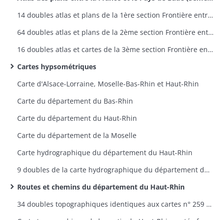
14 doubles atlas et plans de la 1ère section Frontière entre la France et la Prusse - plans 1 à 9
64 doubles atlas et plans de la 2ème section Frontière entre la France et la Bavière - plans 1 à 60
16 doubles atlas et cartes de la 3ème section Frontière entre la France et le Pays de Bade - plans 1 à 12
Cartes hypsométriques
Carte d'Alsace-Lorraine, Moselle-Bas-Rhin et Haut-Rhin
Carte du département du Bas-Rhin
Carte du département du Haut-Rhin
Carte du département de la Moselle
Carte hydrographique du département du Haut-Rhin
9 doubles de la carte hydrographique du département du Haut-Rhin
Routes et chemins du département du Haut-Rhin
34 doubles topographiques identiques aux cartes n° 259 à 298