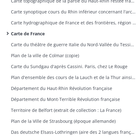
Carte topographique de la partie du Haut-Rhin restée française avec indication des travaux du siège de Belfort 1870-1871
Carte synoptique cours du Rhin inférieur concernant l'archevêché de Mayence, Trèves et Palatinat Rhénan
Carte hydrographique de France et des frontières, région de Saverne
Carte de France
Carte du théâtre de guerre Italie du Nord-Vallée du Tessin 1859
Plan de la ville de Colmar (copie)
Carte du Sundgau d'après Cassini. Paris, chez Le Rouge
Plan d'ensemble des cours de la Lauch et de la Thur ainsi que leurs dérivations
Département du Haut-Rhin Révolution française
Département du Mont-Terrible Révolution française
Territoire de Belfort (extrait de collection : La France)
Plan de la Ville de Strasbourg (époque allemande)
Das deutsche Elsass-Lothringen (aire des 2 langues française et allemande et aire des noms de famille à consonnance allemande et française)