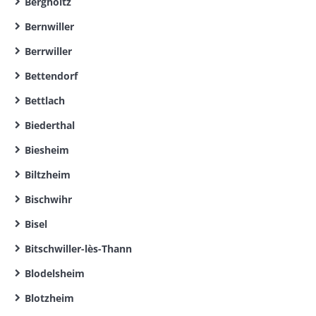
Bergholtz
Bernwiller
Berrwiller
Bettendorf
Bettlach
Biederthal
Biesheim
Biltzheim
Bischwihr
Bisel
Bitschwiller-lès-Thann
Blodelsheim
Blotzheim