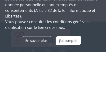
donnée personnelle et sont exemptés de
consentements (Article 82 de la loi Informatique et
Libertés).
Vous pouvez consulter les conditions générales
d’utilisation sur le lien ci-dessous.
En savoir plus
J'ai compris
Archives d'Alsace - Site de Colmar
Bâtiment M / Cité administrative
3, rue Fleischhauer
F-68026 COLMAR
(+33) 3 89 21 97 00
Nous contacter