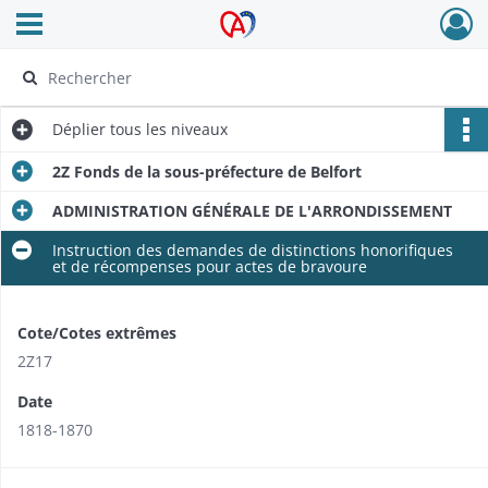
Ouvrir le menu déroulant
Archives Alsace - Colmar
Déplier
tous les niveaux
2Z Fonds de la sous-préfecture de Belfort
ADMINISTRATION GÉNÉRALE DE L'ARRONDISSEMENT
Instruction des demandes de distinctions honorifiques
et de récompenses pour actes de bravoure
Cote/Cotes extrêmes
2Z17
Date
1818-1870