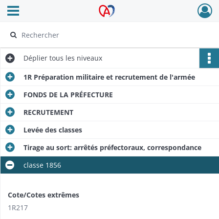
Ouvrir le menu déroulant
Archives Alsace - Colmar
Déplier
tous les niveaux
1R Préparation militaire et recrutement de l'armée
FONDS DE LA PRÉFECTURE
RECRUTEMENT
Levée des classes
Tirage au sort: arrêtés préfectoraux, correspondance
classe 1856
Cote/Cotes extrêmes
1R217