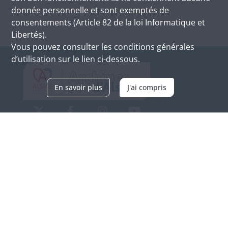
donnée personnelle et sont exemptés de
consentements (Article 82 de la loi Informatique et
Libertés).
Vous pouvez consulter les conditions générales
d’utilisation sur le lien ci-dessous.
En savoir plus
J'ai compris
Archives d'Alsace - Site de Colmar
Bâtiment M / Cité administrative
3, rue Fleischhauer
F-68026 COLMAR
(+33) 3 89 21 97 00
Nous contacter