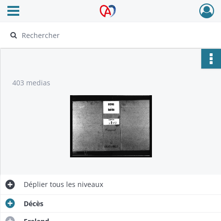
Ouvrir le menu déroulant
Archives Alsace - Colmar
403 medias
Déplier
tous les niveaux
Décès