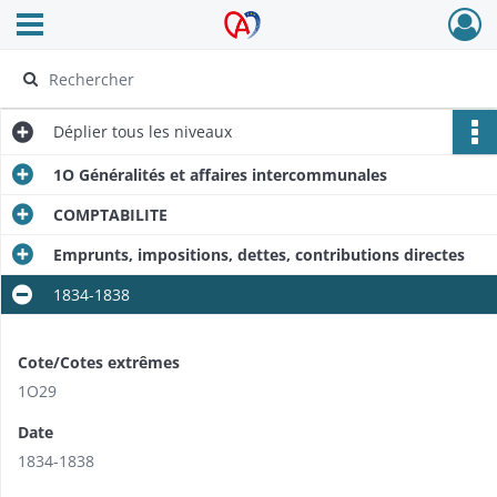
Ouvrir le menu déroulant
Archives Alsace - Colmar
Déplier
tous les niveaux
1O Généralités et affaires intercommunales
COMPTABILITE
Emprunts, impositions, dettes, contributions directes
1834-1838
Cote/Cotes extrêmes
1O29
Date
1834-1838