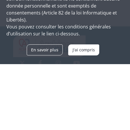
donnée personnelle et sont exemptés de
consentements (Article 82 de la loi Informatique et
Libertés).
Vous pouvez consulter les conditions générales
d’utilisation sur le lien ci-dessous.
En savoir plus
J'ai compris
Archives d'Alsace - Site de Colmar
Bâtiment M / Cité administrative
3, rue Fleischhauer
F-68026 COLMAR
(+33) 3 89 21 97 00
Nous contacter