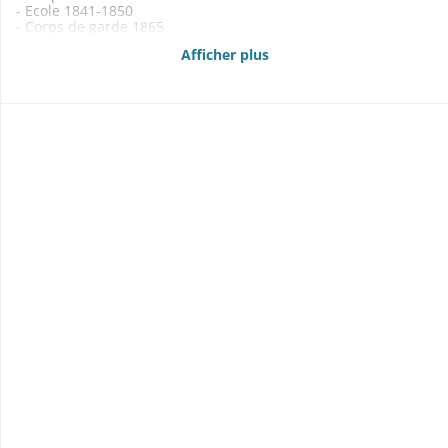
- Ecole 1841-1850
- Corps de garde 1865
- Pompes à incendie 1832-1865
Afficher plus
- Fontaines 1866-1868