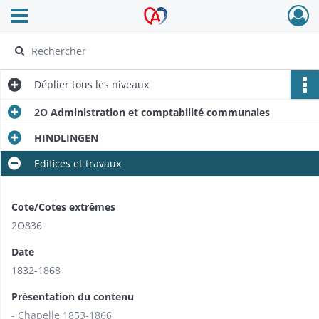
Ouvrir le menu déroulant
Archives Alsace - Colmar
Déplier
tous les niveaux
2O Administration et comptabilité communales
HINDLINGEN
Edifices et travaux
Cote/Cotes extrêmes
2O836
Date
1832-1868
Présentation du contenu
- Chapelle 1853-1866