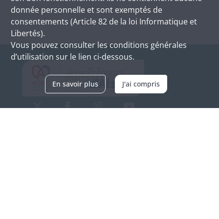
donnée personnelle et sont exemptés de
consentements (Article 82 de la loi Informatique et
Libertés).
Vous pouvez consulter les conditions générales
d’utilisation sur le lien ci-dessous.
En savoir plus
J'ai compris
Archives d'Alsace - Site de Colmar
Bâtiment M / Cité administrative
3, rue Fleischhauer
F-68026 COLMAR
(+33) 3 89 21 97 00
Nous contacter