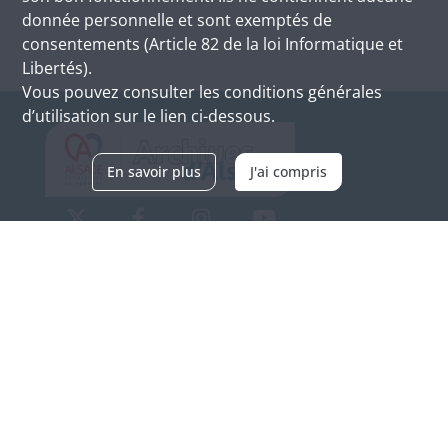
donnée personnelle et sont exemptés de
consentements (Article 82 de la loi Informatique et
Libertés).
Vous pouvez consulter les conditions générales
d’utilisation sur le lien ci-dessous.
En savoir plus
J'ai compris
Archives d'Alsace - Site de Colmar
Bâtiment M / Cité administrative
3, rue Fleischhauer
F-68026 COLMAR
(+33) 3 89 21 97 00
Nous contacter