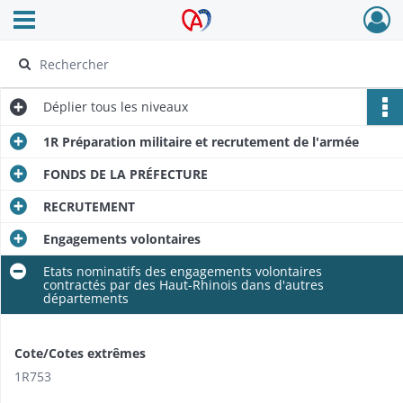
Ouvrir le menu déroulant
Archives Alsace - Colmar
Déplier
tous les niveaux
1R Préparation militaire et recrutement de l'armée
FONDS DE LA PRÉFECTURE
RECRUTEMENT
Engagements volontaires
Etats nominatifs des engagements volontaires
contractés par des Haut-Rhinois dans d'autres
départements
Cote/Cotes extrêmes
1R753