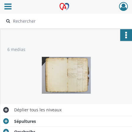
Ouvrir le menu déroulant
Archives Alsace - Colmar
6 medias
Déplier
tous les niveaux
Sépultures
Orschwihr