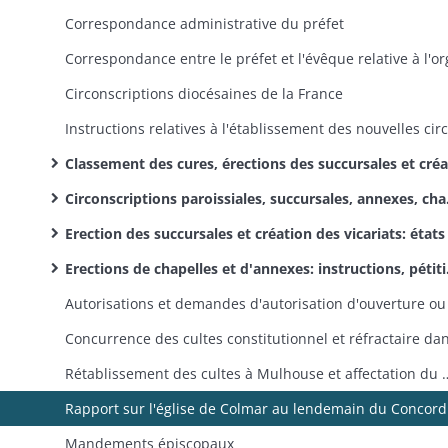
Correspondance administrative du préfet
Circonscriptions diocésaines de la France
Classement des cures, érections des succursales et créations de vicariats: pétitions, réclamations, correspondance
Circonscriptions paroissiales, succursales, annexes, chapelles: états et tableaux de propositions
Erection des succursales et création des vicariats: états annuels de proposition
Erections de chapelles et d'annexes: instructions, pétitions, autorisations, correspondance annexe
Rétablissement des cultes à Mulhouse et affectation du 
Rappo
Mandements épiscopaux