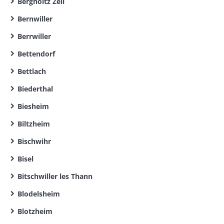
Bergholtz Zell
Bernwiller
Berrwiller
Bettendorf
Bettlach
Biederthal
Biesheim
Biltzheim
Bischwihr
Bisel
Bitschwiller les Thann
Blodelsheim
Blotzheim