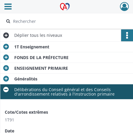
Ouvrir le menu déroulant
Archives Alsace - Colmar
Déplier
tous les niveaux
1T Enseignement
FONDS DE LA PRÉFECTURE
ENSEIGNEMENT PRIMAIRE
Généralités
Délibérations du Conseil général et des Conseils
d'arrondissement relatives à l'instruction primaire
Cote/Cotes extrêmes
1T91
Date