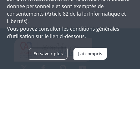
donnée personnelle et sont exemptés de
consentements (Article 82 de la loi Informatique et
Libertés).
Vous pouvez consulter les conditions générales
d’utilisation sur le lien ci-dessous.
En savoir plus
J'ai compris
Archives d'Alsace - Site de Colmar
Bâtiment M / Cité administrative
3, rue Fleischhauer
F-68026 COLMAR
(+33) 3 89 21 97 00
Nous contacter