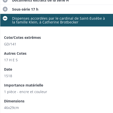
Documents extraits de la série H
Sous-série 17 h
Dispenses accordées par le cardinal de Saint-Eusèbe à
la famille Klein, à Catherine Brotbecker
Cote/Cotes extrêmes
GD/141
Autres Cotes
17 H E 5
Date
1518
Importance matérielle
1 pièce - encre et couleur
Dimensions
46x29cm