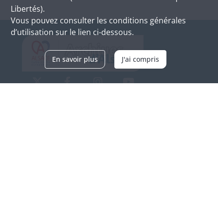
Libertés).
Vous pouvez consulter les conditions générales
d’utilisation sur le lien ci-dessous.
En savoir plus
J'ai compris
Archives d'Alsace - Site de Colmar
Bâtiment M / Cité administrative
3, rue Fleischhauer
F-68026 COLMAR
(+33) 3 89 21 97 00
Nous contacter
Horaires d'ouverture