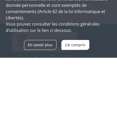
donnée personnelle et sont exemptés de
consentements (Article 82 de la loi Informatique et
Libertés).
Vous pouvez consulter les conditions générales
d’utilisation sur le lien ci-dessous.
En savoir plus
J'ai compris
Archives d'Alsace - Site de Colmar
Bâtiment M / Cité administrative
3, rue Fleischhauer
F-68026 COLMAR
(+33) 3 89 21 97 00
Nous contacter