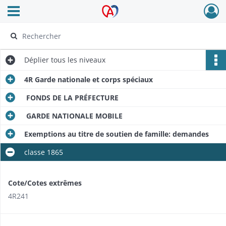
Ouvrir le menu déroulant
Archives Alsace - Colmar
Déplier
tous les niveaux
4R Garde nationale et corps spéciaux
FONDS DE LA PRÉFECTURE
GARDE NATIONALE MOBILE
Exemptions au titre de soutien de famille: demandes
classe 1865
Cote/Cotes extrêmes
4R241