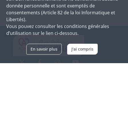
donnée personnelle et sont exemptés de
consentements (Article 82 de la loi Informatique et
Libertés).
Vous pouvez consulter les conditions générales
d’utilisation sur le lien ci-dessous.
En savoir plus
J'ai compris
Archives d'Alsace - Site de Colmar
Bâtiment M / Cité administrative
3, rue Fleischhauer
F-68026 COLMAR
(+33) 3 89 21 97 00
Nous contacter