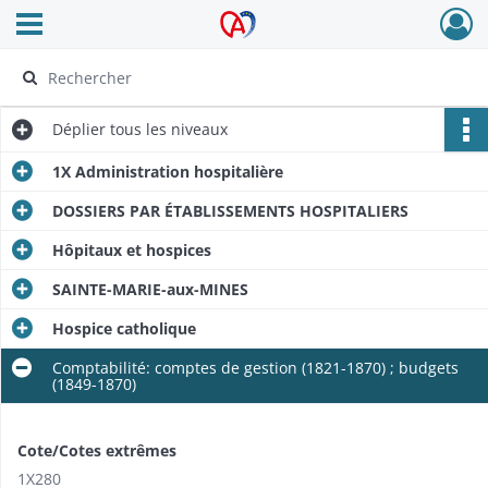
Ouvrir le menu déroulant
Archives Alsace - Colmar
Déplier
tous les niveaux
1X Administration hospitalière
DOSSIERS PAR ÉTABLISSEMENTS HOSPITALIERS
Hôpitaux et hospices
SAINTE-MARIE-aux-MINES
Hospice catholique
Comptabilité: comptes de gestion (1821-1870) ; budgets
(1849-1870)
Cote/Cotes extrêmes
1X280