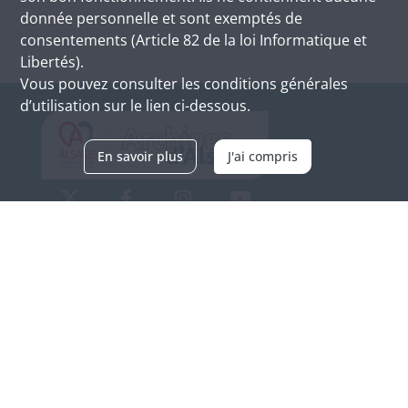
donnée personnelle et sont exemptés de
consentements (Article 82 de la loi Informatique et
Libertés).
Vous pouvez consulter les conditions générales
d’utilisation sur le lien ci-dessous.
En savoir plus
J'ai compris
Archives d'Alsace - Site de Colmar
Bâtiment M / Cité administrative
3, rue Fleischhauer
F-68026 COLMAR
(+33) 3 89 21 97 00
Nous contacter