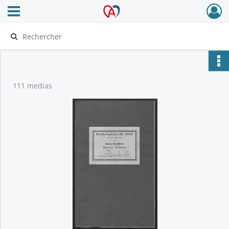
Ouvrir le menu déroulant
Archives Alsace - Colmar
111 medias