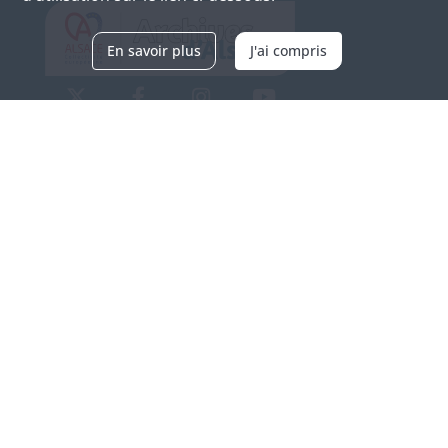
En savoir plus
J'ai compris
Archives d'Alsace - Site de Colmar
Bâtiment M / Cité administrative
3, rue Fleischhauer
F-68026 COLMAR
(+33) 3 89 21 97 00
Nous contacter
Horaires d'ouverture
Du mardi au vendredi
en continu de 9h à 17h