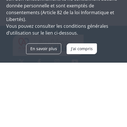
donnée personnelle et sont exemptés de
consentements (Article 82 de la loi Informatique et
Libertés).
Vous pouvez consulter les conditions générales
d’utilisation sur le lien ci-dessous.
En savoir plus
J'ai compris
Archives d'Alsace - Site de Colmar
Bâtiment M / Cité administrative
3, rue Fleischhauer
F-68026 COLMAR
(+33) 3 89 21 97 00
Nous contacter