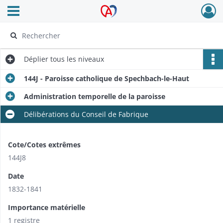
Ouvrir le menu déroulant
Archives Alsace - Colmar
Déplier
tous les niveaux
144J - Paroisse catholique de Spechbach-le-Haut
Administration temporelle de la paroisse
Délibérations du Conseil de Fabrique
Cote/Cotes extrêmes
144J8
Date
1832-1841
Importance matérielle
1 registre