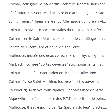
Colmar, collégiale Saint-Martin : concert Brahms-Bauckner
Fédération des Sociétés d'histoire et d'archéologie d'Alsace : les monuments ruraux d'Alsace
Schiltigheim : 1 biennale Franco-Allemande du livre en Alsace
Colmar, Archives Départementales du Haut-Rhin, conférence : Yves Bisch "Cet homme à surveiller
Colmar, cercle Saint-Martin, exposition de coquillages du monde
La fête de l'Ecomusée et de la Maison Forte
Mulhouse, musée des Beaux-Arts. F. Bruetschy, D. Dyminski, C. Gebhardt, B. Latuner, J.F. Nourisson, J.-C. Wallios
Marbach, journée "portes ouvertes" aux monuments historiques
Colmar, le musée Unterlinden enrichit ses collections
Colmar, église Saint-Mathieu, journée "portes ouvertes
Strasbourg, Archives municipales "Connaissance de Strasbourg
Riquewihr, musée d'histoire des P.T.T. exposition de peintures sous-verre
Mulhouse, théâtre municipal "Le Gardien du Feu", 3 actes et 4 tableaux d'après le roman d'Anatole le Braz