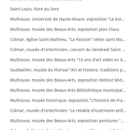
Saint-Louis, foire du livre
Mulhouse, Université de Haute-Alsace, exposition "Le bois, un art de vivre
Mulhouse, musée des Beaux-Arts, exposition Jean Claus
Colmar, église Saint-Mathieu, "La Passion" selon saint Matthieu
Colmar, musée d'Unterlinden, concert du Vendredi Saint "La Passion selon saint Jean
Mulhouse, musée des Beaux-Arts "10 ans d'art vidéo en Allemagne, 1976-1986
Guebwiller, musée du Florival "Art et histoire, traditions populaires céramiques" de Théodore Deck
Mulhouse, musée des Beaux-Arts, exposition Helmut Middendorf
Mulhouse, musée des Beaux-Arts-Bibliothèque municipale "Danses macabres de Dürer à Dali" Collection de l'Université de Düsseldorf "L'homme et la mort
Mulhouse, musée historique, exposition "L'histoire de France illustrée
Colmar, musée d'Unterlinden "Le retable d'Issenheim enfin complet
Mulhouse, musée des Beaux-Arts, exposition peintures "Aime-moi