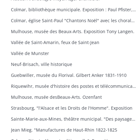
Colmar, bibliothèque municipale. Exposition : Paul Pfister, ex-libris e travaux littéraires.
Colmar, église Saint-Paul "Chantons Noël" avec les chorales "A Cœur Joie" de Colmar, la cantilene, la chanterie de l'école nationale de musique et les chorales scolaires d'Ingersheim.
Mulhouse, musée des Beaux-Arts. Exposition Tony Langen.
Vallée de Saint-Amarin, feux de Saint-Jean
Vallée de Munster
Neuf-Brisach, ville historique
Guebwiller, musée du Florival. Gilbert Anker 1831-1910
Riquewihr, musée d'histoire des postes et télécommunications, dernières acquisitions
Mulhouse, musée desBeaux-Arts. Ozenfant
Strasbourg, "l'Alsace et les Droits de l'Homme". Exposition
Sainte-Marie-aux-Mines, théâtre municipal. "Des paysages, des hommes, des traditions
Jean Mieg. "Manufactures de Haut-Rhin 1822-1825