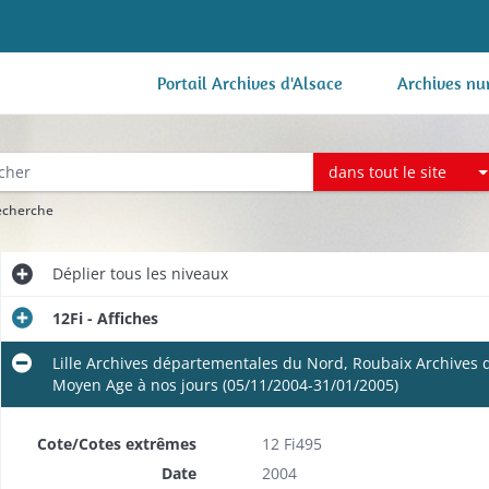
Portail Archives d'Alsace
Archives nu
dans tout le site
recherche
Déplier
tous les niveaux
12Fi - Affiches
Lille Archives départementales du Nord, Roubaix Archives d
Moyen Age à nos jours (05/11/2004-31/01/2005)
Cote/Cotes extrêmes
12 Fi495
Date
2004