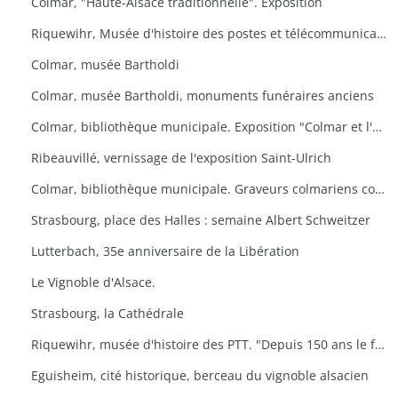
Colmar, "Haute-Alsace traditionnelle". Exposition
Riquewihr, Musée d'histoire des postes et télécommunications. "Facteur ? L'Europe s'il-vous-plaît
Colmar, musée Bartholdi
Colmar, musée Bartholdi, monuments funéraires anciens
Colmar, bibliothèque municipale. Exposition "Colmar et l'Ex-lbiris
Ribeauvillé, vernissage de l'exposition Saint-Ulrich
Colmar, bibliothèque municipale. Graveurs colmariens contemporains
Strasbourg, place des Halles : semaine Albert Schweitzer
Lutterbach, 35e anniversaire de la Libération
Le Vignoble d'Alsace.
Strasbourg, la Cathédrale
Riquewihr, musée d'histoire des PTT. "Depuis 150 ans le facteur de campagne
Eguisheim, cité historique, berceau du vignoble alsacien