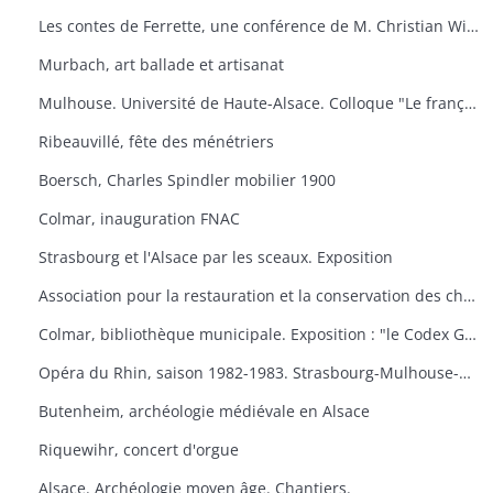
Les contes de Ferrette, une conférence de M. Christian Wilsdorf.
Murbach, art ballade et artisanat
Mulhouse. Université de Haute-Alsace. Colloque "Le français en Alsace
Ribeauvillé, fête des ménétriers
Boersch, Charles Spindler mobilier 1900
Colmar, inauguration FNAC
Strasbourg et l'Alsace par les sceaux. Exposition
Association pour la restauration et la conservation des châteaux du canton de Wintzenheim. "Portes ouvertes au Plixbourg
Colmar, bibliothèque municipale. Exposition : "le Codex Guta Sintram et le monde des couvents de Marbach et de Schwartzenthann
Opéra du Rhin, saison 1982-1983. Strasbourg-Mulhouse-Colmar
Butenheim, archéologie médiévale en Alsace
Riquewihr, concert d'orgue
Alsace. Archéologie moyen âge. Chantiers.