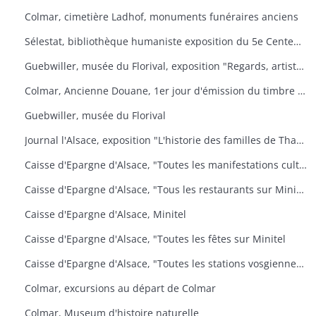
Colmar, cimetière Ladhof, monuments funéraires anciens
Sélestat, bibliothèque humaniste exposition du 5e Centenaire de la mort de Jean Mentel
Guebwiller, musée du Florival, exposition "Regards, artistes connus et méconnus de la collection Pierre et Denise Levy
Colmar, Ancienne Douane, 1er jour d'émission du timbre poste Croix-Rouge
Guebwiller, musée du Florival
Journal l'Alsace, exposition "L'historie des familles de Thann, de sa seigneurie et du baillage de Saint Amarin
Caisse d'Epargne d'Alsace, "Toutes les manifestations culturelles sur Minitel
Caisse d'Epargne d'Alsace, "Tous les restaurants sur Minitel
Caisse d'Epargne d'Alsace, Minitel
Caisse d'Epargne d'Alsace, "Toutes les fêtes sur Minitel
Caisse d'Epargne d'Alsace, "Toutes les stations vosgiennes sur Minitel
Colmar, excursions au départ de Colmar
Colmar, Museum d'histoire naturelle