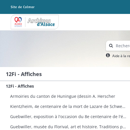
Archives Alsace - Colmar
Aide à la 
12Fi - Affiches
12Fi - Affiches
Armoiries du canton de Huningue (dessin A. Herscher
Kientzheim, 4e centenaire de la mort de Lazare de Schwendi
Guebwiller, exposition à l'occasion du 8e centenaire de l'église Saint-Léger
Guebwiller, musée du Florival, art et histoire. Traditions populaires céramiques de Théodore Deck