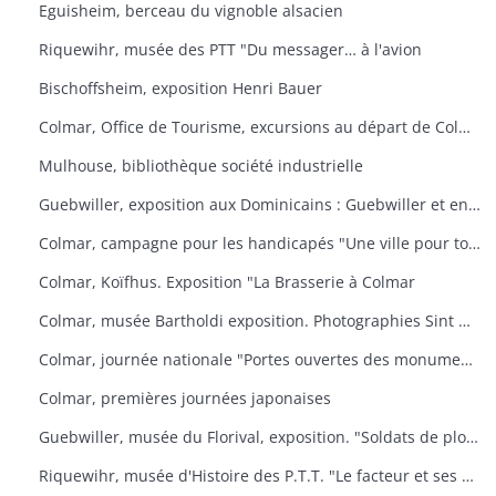
Eguisheim, berceau du vignoble alsacien
Riquewihr, musée des PTT "Du messager… à l'avion
Bischoffsheim, exposition Henri Bauer
Colmar, Office de Tourisme, excursions au départ de Colmar
Mulhouse, bibliothèque société industrielle
Guebwiller, exposition aux Dominicains : Guebwiller et environs
Colmar, campagne pour les handicapés "Une ville pour tous
Colmar, Koïfhus. Exposition "La Brasserie à Colmar
Colmar, musée Bartholdi exposition. Photographies Sint Niklaas
Colmar, journée nationale "Portes ouvertes des monuments historiques" (organisée par l'AREHC et le lycée Bartholdi)
Colmar, premières journées japonaises
Guebwiller, musée du Florival, exposition. "Soldats de plomb
Riquewihr, musée d'Histoire des P.T.T. "Le facteur et ses métamorphoses