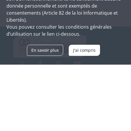
donnée personnelle et sont exemptés de
consentements (Article 82 de la loi Informatique et
Libertés).
Vous pouvez consulter les conditions générales
d’utilisation sur le lien ci-dessous.
En savoir plus
J'ai compris
Archives d'Alsace - Site de Colmar
Bâtiment M / Cité administrative
3, rue Fleischhauer
F-68026 COLMAR
(+33) 3 89 21 97 00
Nous contacter