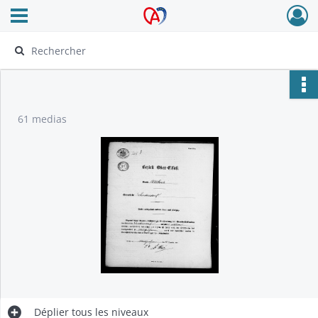
Ouvrir le menu déroulant
Archives Alsace - Colmar
61 medias
Déplier
tous les niveaux