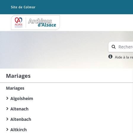
Archives Alsace - Colmar
Aide à la 
Mariages
Mariages
Algolsheim
Altenach
Altenbach
Altkirch