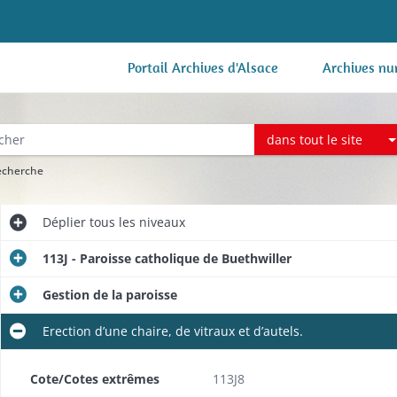
Portail Archives d'Alsace
Archives nu
dans tout le site
recherche
Déplier
tous les niveaux
113J - Paroisse catholique de Buethwiller
Gestion de la paroisse
Erection d’une chaire, de vitraux et d’autels.
int Aloyse (1834).
Cote/Cotes extrêmes
113J8