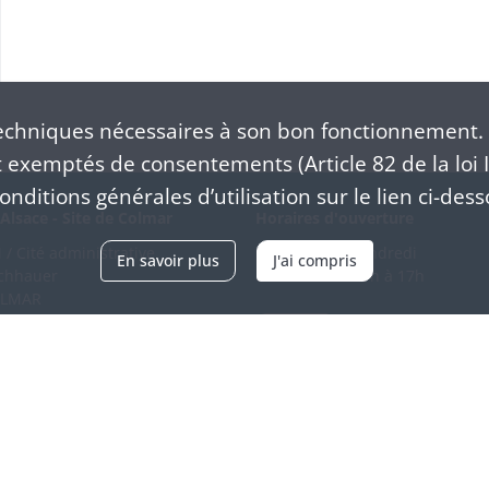
chniques nécessaires à son bon fonctionnement. 
exemptés de consentements (Article 82 de la loi I
nditions générales d’utilisation sur le lien ci-dess
Alsace - Site de Colmar
Horaires d'ouverture
/ Cité administrative
Du mardi au vendredi
En savoir plus
J'ai compris
schhauer
en continu de 9h à 17h
OLMAR
89 21 97 00
Venir
ntacter
Accessibilité
Crédits