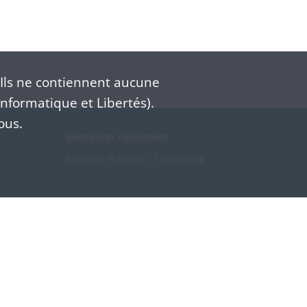
Ils ne contiennent aucune
nformatique et Libertés).
ous.
Découvrez également
Archives d'Alsace - Strasbourg