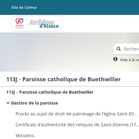
Archives Alsace - Colmar
Aide à la 
113J - Paroisse catholique de Buethwiller
113J - Paroisse catholique de Buethwiller
Gestion de la paroisse
Procès au sujet de droit de patronage de l’église Saint Etienne de Buethwiller, mettant en cause la marquise J. Oct. de Rosen, les héritiers de la dame Christine de Hagenbach et l’évêque de Bâle (copies de pièces justificatives depuis 1500).
Certificats d’authenticité des reliques de Saint-Etienne (1773-1866) et de Sa
Missions.