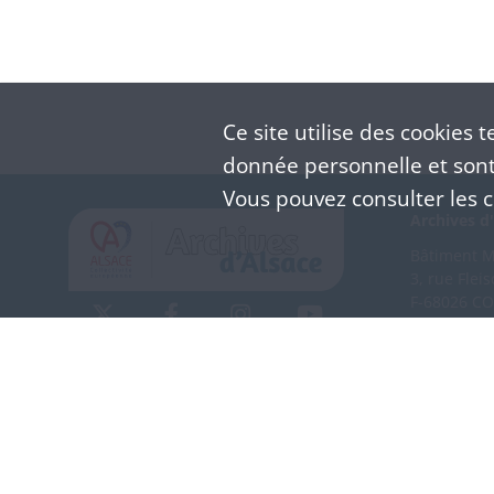
Ce site utilise des
cookies
te
donnée personnelle et sont 
Vous pouvez consulter les co
Archives d'
Bâtiment M 
3, rue Flei
F-68026 C
(+33) 3 
Nous co
Mentions légales
Politique de confidentialité
CGU