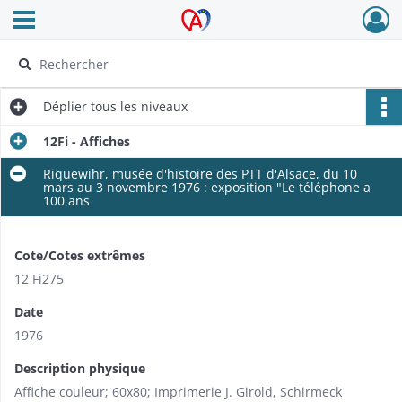
Ouvrir le menu déroulant
Archives Alsace - Colmar
Déplier
tous les niveaux
12Fi - Affiches
Riquewihr, musée d'histoire des PTT d'Alsace, du 10
mars au 3 novembre 1976 : exposition "Le téléphone a
100 ans
Cote/Cotes extrêmes
12 Fi275
Date
1976
Description physique
Affiche couleur; 60x80; Imprimerie J. Girold, Schirmeck