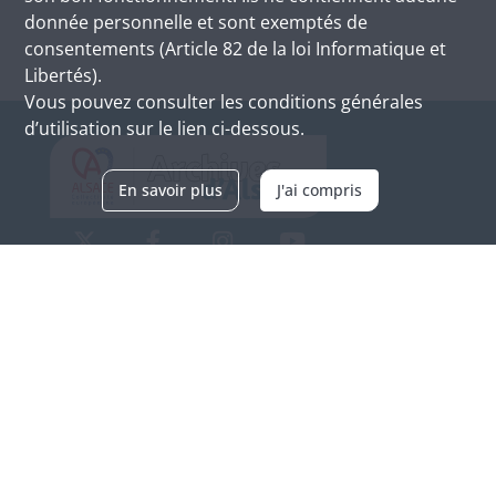
donnée personnelle et sont exemptés de
consentements (Article 82 de la loi Informatique et
Libertés).
Vous pouvez consulter les conditions générales
d’utilisation sur le lien ci-dessous.
En savoir plus
J'ai compris
Archives d'Alsace - Site de Colmar
Bâtiment M / Cité administrative
3, rue Fleischhauer
F-68026 COLMAR
(+33) 3 89 21 97 00
Nous contacter