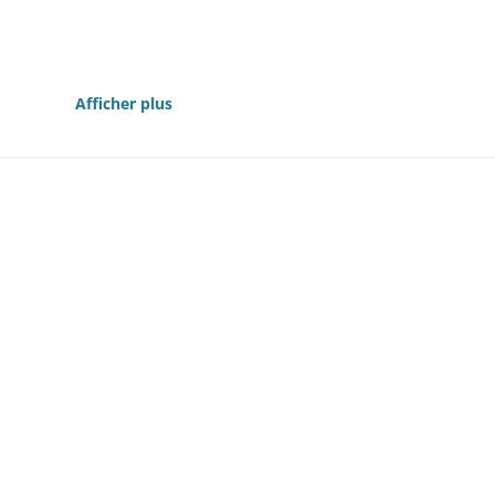
Afficher plus
840
mmunaux contre l'incendie 1847