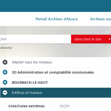
Portail Archives d'Alsace
Archives nu
dans tout le site
recherche
Déplier
tous les niveaux
2O Administration et comptabilité communales
BOURBACH-LE-HAUT
Edifices et travaux
Cote/Cotes extrêmes
2O291