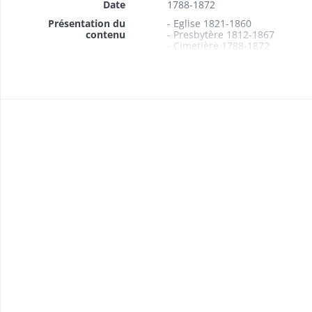
Date
1788-1872
Présentation du
- Eglise 1821-1860
contenu
- Presbytère 1812-1867
- Cimetière 1788-1872
- Ecole 1839-1848
1839: plan
- Ferme du «Rossberg» 1825-1
- Assurance des bâtiments co