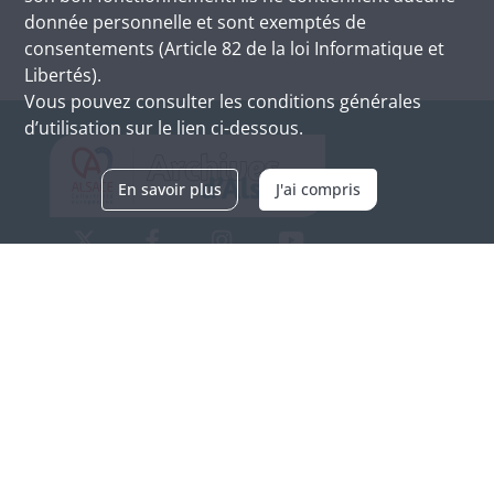
donnée personnelle et sont exemptés de
consentements (Article 82 de la loi Informatique et
Libertés).
Vous pouvez consulter les conditions générales
d’utilisation sur le lien ci-dessous.
En savoir plus
J'ai compris
Archives d'Alsace - Site de Colmar
Bâtiment M / Cité administrative
3, rue Fleischhauer
F-68026 COLMAR
(+33) 3 89 21 97 00
Nous contacter