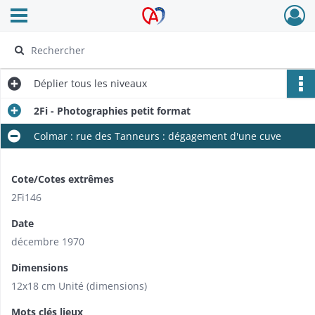
Ouvrir le menu déroulant
Archives Alsace - Colmar
Déplier
tous les niveaux
2Fi - Photographies petit format
Colmar : rue des Tanneurs : dégagement d'une cuve
Cote/Cotes extrêmes
2Fi146
Date
décembre 1970
Dimensions
12x18 cm Unité (dimensions)
Mots clés lieux