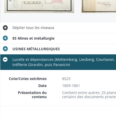
 converti en filature par le sieur Erhart en 1861-1864) (1811-1859)
Déplier
tous les niveaux
8S Mines et métallurgie
USINES MÉTALLURGIQUES
Lucelle et dépendances (Mettemberg, Liesberg, Courtavon, Wi
tréfilerie Girardin, puis Paravicini
Cote/Cotes extrêmes
8S23
Date
1809-1861
Présentation du
Contient entre autres: 25 plan
contenu
certains des documents provie