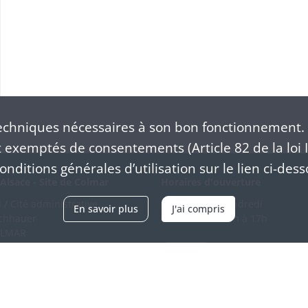
chniques nécessaires à son bon fonctionnement. 
exemptés de consentements (Article 82 de la loi I
nditions générales d’utilisation sur le lien ci-dess
Alsace - Site de Colmar
Horaires d'ouverture
/ Cité administrative
Du mardi au vendredi
En savoir plus
J'ai compris
schhauer
en continu de 9h à 17h
OLMAR
89 21 97 00
Venir
ntacter