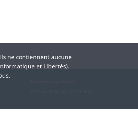
Ils ne contiennent aucune
nformatique et Libertés).
ous.
Découvrez également
Archives d'Alsace - Strasbourg