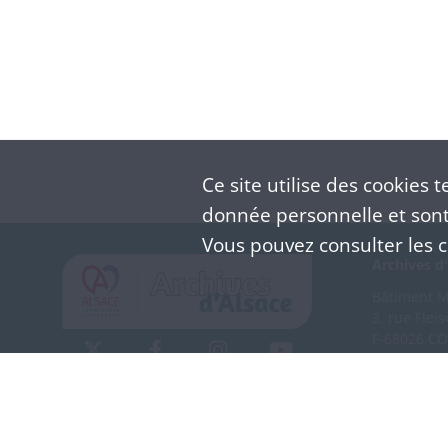
Ce site utilise des
cookies
te
donnée personnelle et sont 
Vous pouvez consulter les co
Archives d'
Bâtiment M 
3, rue Flei
F-68026 C
(+33) 3 
Nous co