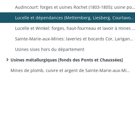
Audincourt: forges et usines Rochet (1803-1805); usine pour la fabrication d'objets de quincaillerie et de machines pour filatures Peugeot Frères et Compagnie (1813-1815). Bitschwiller-lès-Thann: quincaillerie Bornèque (2 plans) (1812-1813). Bitschwiller-Iès-Thann, Willer-sur-Thur et Thann: patouillez et forges Stehelin (plan en 1804, 2 plans en 1829, 5 plans en 1831-1832) (1804-1835). Cernay: fonderie de fer et de cuivre Risler et Dixon (1825). Cheveney: forge Saunier (1803). Couthenans: aciérie Noblot, Berger et Ponnier (1809). Dampierre: lavoir à mines Rochet (1801-1802). Hagenbach: moulin et haut-fourneau Genlot (4 plans en 1849; certains des documents proviennent du fonds des Ponts et Chaussées) (1848-1852). Kiffis: martinet Blind (1812). Laufon: verrerie Gresly (1812)
Lucelle et dépendances (Mettemberg, Liesberg, Courtavon, Winkel, etc.): forge (dite de Saint-Pierre), haut-fourneau et tréfilerie Girardin, puis Paravicini
Lucelle et Winkel: forges, haut-fourneau et lavoir à mines Bornèque-Meiner-Binninger (1801-1815). Mulhouse: fonderie de laiton Baer (1809-1811). Munster: martinet Geist et Bernard (1812-1813). Niederbruck: usine pour le traitement du laiton, du zinc et du cuivre Witz, Steffan et Oswald frères (1824).Oberbruck: forge d'Anthès (plan en 1812) (1812-1813); taillanderie Uhlen (2 plans en 1812.) (1812-1813). Oberbruck, Masevaux et Wegscheid: forges, haut-fourneau et manufacture de fers blancs Voyer d'Argenson, puis de Broglie (2 plans en 1840, plan en 1846, 2 plans en 1847; certains des documents proviennent du fonds des Ponts et Chaussées. Le haut-fourneau a été
Sainte-Marie-aux-Mines: laveries et bocards Cor, Larigandelle et de Wimpffen (2 plans en 1826) (1823-1830); fourneau pour le blanchissage de l'arsenic et le grillage du cuivre gris Cor, Larigandelle et de Wimpffen (1824-1830). Seppois-le-Bas: forge Rudler (4 plans) (1812-1813). Viques: taillanderie Miserez (1812-1813). Wildenstein: verrerie (1813)
Usines sises hors du département
Usines métallurgiques [fonds des Ponts et Chaussées]
Mines de plomb, cuivre et argent de Sainte-Marie-aux-Mines [fonds des Ponts et Chaussées]