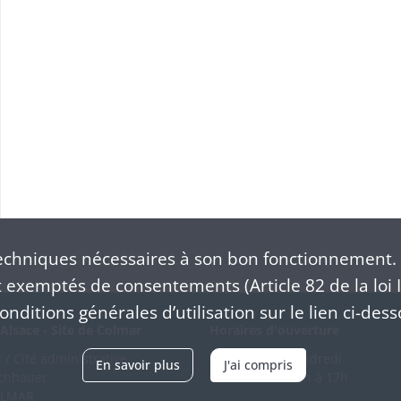
chniques nécessaires à son bon fonctionnement. 
exemptés de consentements (Article 82 de la loi I
nditions générales d’utilisation sur le lien ci-dess
Alsace - Site de Colmar
Horaires d'ouverture
/ Cité administrative
Du mardi au vendredi
En savoir plus
J'ai compris
schhauer
en continu de 9h à 17h
OLMAR