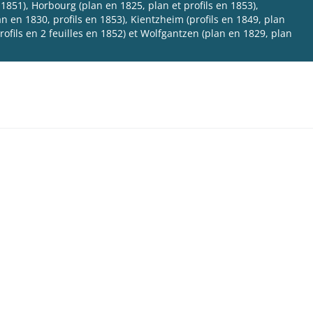
1851), Horbourg (plan en 1825, plan et profils en 1853),
n en 1830, profils en 1853), Kientzheim (profils en 1849, plan
rofils en 2 feuilles en 1852) et Wolfgantzen (plan en 1829, plan