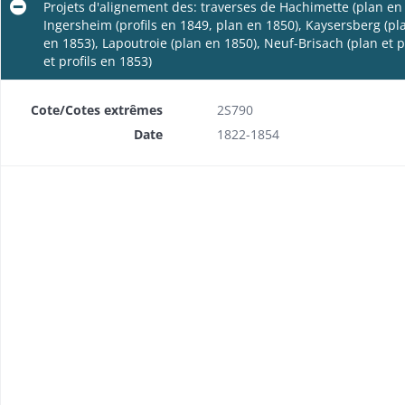
Projets d'alignement des: traverses de Hachimette (plan en 
Ingersheim (profils en 1849, plan en 1850), Kaysersberg (pla
en 1853), Lapoutroie (plan en 1850), Neuf-Brisach (plan et p
et profils en 1853)
Cote/Cotes extrêmes
2S790
Date
1822-1854
Rectification de la côte d'Alspach, près de Kaysersberg, par les ateliers nationaux (plans)
Projet d'adoucissement des fortes pentes entre le col du Bonhomme et Kaysersberg
Rectification de la côte du Bonhomme: avant-projet, enquête (plan)