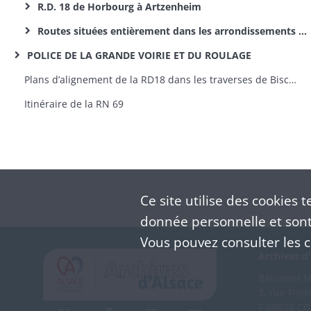
R.D. 18 de Horbourg à Artzenheim
Routes situées entièrement dans les arrondissements de Porrentruy et Delémont
POLICE DE LA GRANDE VOIRIE ET DU ROULAGE
Plans d’alignement de la RD18 dans les traverses de Bischwihr (plan en 1851), Muntzenheim (plan et profil en 1851) et Wihr-en-Plaine (plan en 1851) [fonds de la préfecture]
Itinéraire de la RN 69
Ce site utilise des
cookies
te
donnée personnelle et sont 
Vous pouvez consulter les co
Archives d'
Bâtiment M 
3, rue Flei
F-68026 C