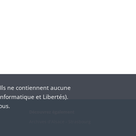
Ils ne contiennent aucune
nformatique et Libertés).
ous.
Découvrez également
Archives d'Alsace - Strasbourg